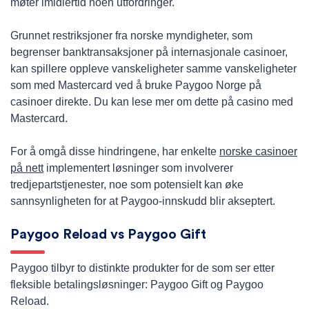
møter imidlertid noen utfordringer.
Grunnet restriksjoner fra norske myndigheter, som
begrenser banktransaksjoner på internasjonale casinoer,
kan spillere oppleve vanskeligheter samme vanskeligheter
som med Mastercard ved å bruke Paygoo Norge på
casinoer direkte. Du kan lese mer om dette på
casino med
Mastercard
.
For å omgå disse hindringene, har enkelte
norske casinoer
på nett
implementert løsninger som involverer
tredjepartstjenester, noe som potensielt kan øke
sannsynligheten for at Paygoo-innskudd blir akseptert.
Paygoo Reload vs Paygoo Gift
Paygoo tilbyr to distinkte produkter for de som ser etter
fleksible betalingsløsninger: Paygoo Gift og Paygoo
Reload.