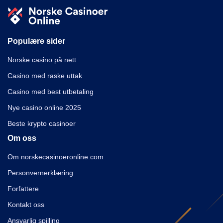
Populære sider
Norske casino på nett
Casino med raske uttak
Casino med best utbetaling
Nye casino online 2025
Beste krypto casinoer
Om oss
Om norskecasinoeronline.com
Personvernerklæring
Forfattere
Kontakt oss
Ansvarlig spilling