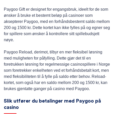
Paygoo Gift er designet for engangsbruk, ideelt for de som
ønsker å bruke et bestemt beløp på casinoer som
aksepterer Paygoo, med en forhåndsbestemt saldo mellom
200 og 1500 kr. Dette kortet kan ikke fylles på og egner seg
for spillere som ønsker å kontrollere sitt spillebudsjett
nøye.
Paygoo Reload, derimot, tilbyr en mer fleksibel løsning
med muligheten for påfylling. Dette gjør det til en
foretrukken løsning for regelmessige casinospillere i Norge
som foretrekker enkelheten ved et forhåndsbetalt kort, men
med fleksibiliteten til å fylle på saldo etter behov. Reload-
kortet, som også har en saldo mellom 200 og 1500 kr, kan
brukes gjentatte ganger på casino med Paygoo.
Slik utfører du betalinger med Paygoo på
casino