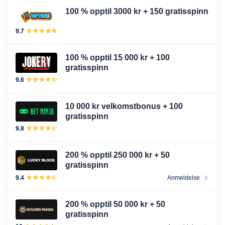
100 % opptil 3000 kr + 150 gratisspinn
9.7
100 % opptil 15 000 kr + 100
gratisspinn
9.6
10 000 kr velkomstbonus + 100
gratisspinn
9.8
200 % opptil 250 000 kr + 50
gratisspinn
9.4
Anmeldelse
200 % opptil 50 000 kr + 50
gratisspinn