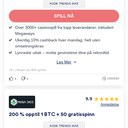
KODE TRENGS IKKE
SPILL NÅ
Over 3000+ casinospill fra topp leverandører, inkludert
Megaways
Ukentlig 10% cashback hver mandag, helt uten
omsetningskrav
Lynraske uttak – motta gevinstene dine på rekordtid
Les Mer
18+ | Regler og vilkår gjelder
13/03/25
4
2
9.9
Anmeldelse
200 % opptil 1 BTC + 50 gratisspinn
KODE TRENGS IKKE