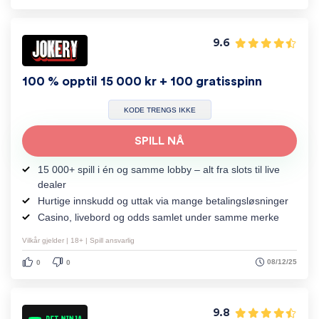
9.6
100 % opptil 15 000 kr + 100 gratisspinn
KODE TRENGS IKKE
SPILL NÅ
15 000+ spill i én og samme lobby – alt fra slots til live
dealer
Hurtige innskudd og uttak via mange betalingsløsninger
Casino, livebord og odds samlet under samme merke
Vilkår gjelder | 18+ | Spill ansvarlig
08/12/25
0
0
9.8