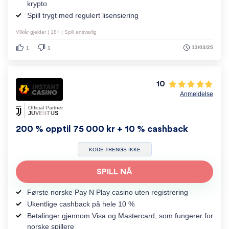
krypto
Spill trygt med regulert lisensiering
Vilkår gjelder | 18+ | Spill ansvarlig
13/03/25
1
1
10
Anmeldelse
Official Partner
JUVENTUS
200 % opptil 75 000 kr + 10 % cashback
KODE TRENGS IKKE
SPILL NÅ
Første norske Pay N Play casino uten registrering
Ukentlige cashback på hele 10 %
Betalinger gjennom Visa og Mastercard, som fungerer for
norske spillere