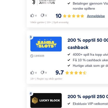
Official Partner
13/03/25
JUVENTUS
Betalinger gjennom Vis
norske spillere
10
Anmeldelse
4
5
Vilkår gjelder | 18+ | Spill ansvarlig
200 % opptil 50 0
cashback
4000+ spill fra topp ut
13/03/25
Få 10 % cashback uken
Hurtige uttak som gir 
9.7
4
0
18+ | Regler og vilkår gjelder
200 % opptil 250 0
Eksklusiv VIP-velkomst