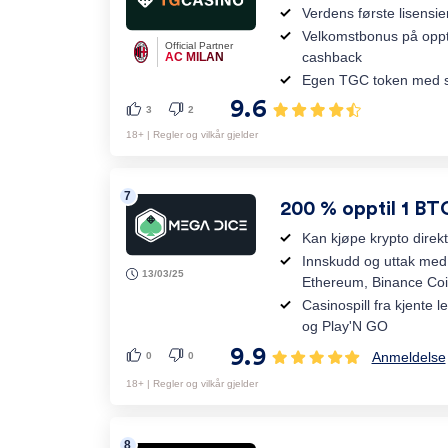
Verdens første lisensi
Velkomstbonus på oppti
Official Partner
13/03/25
cashback
AC MILAN
Egen TGC token med s
9.6
3
2
18+ | Regler og vilkår gjelder
200 % opptil 1 BTC
Kan kjøpe krypto direkt
Innskudd og uttak med 
13/03/25
Ethereum, Binance Coin
Casinospill fra kjente
og Play'N GO
9.9
Anmeldelse
0
0
18+ | Regler og vilkår gjelder