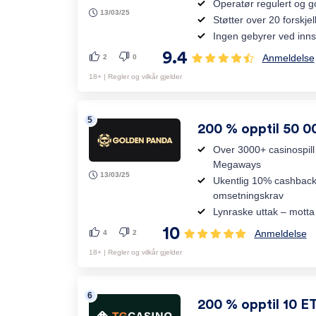
Operatør regulert og g
13/03/25
Støtter over 20 forskje
Ingen gebyrer ved inns
9.4
Anmeldelse
2
0
18+ | Regler og vilkår gjelder
200 % opptil 50 00
Over 3000+ casinospill 
Megaways
13/03/25
Ukentlig 10% cashback
omsetningskrav
Lynraske uttak – motta
10
Anmeldelse
4
2
18+ | Regler og vilkår gjelder
200 % opptil 10 E