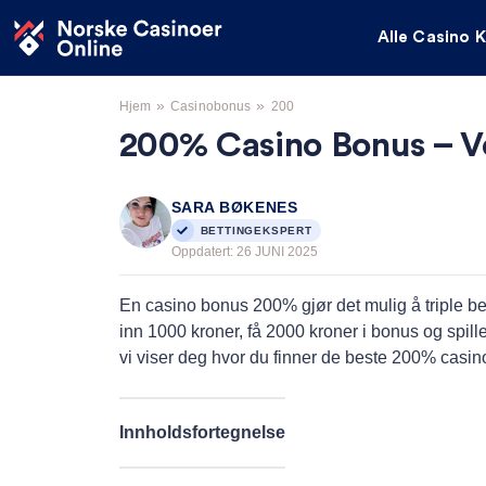
Alle Casino 
»
»
Hjem
Casinobonus
200
200% Casino Bonus – V
SARA BØKENES
BETTINGEKSPERT
Oppdatert:
26 JUNI 2025
En casino bonus 200% gjør det mulig å triple belø
inn 1000 kroner, få 2000 kroner i bonus og spill
vi viser deg hvor du finner de beste 200% casin
Innholdsfortegnelse