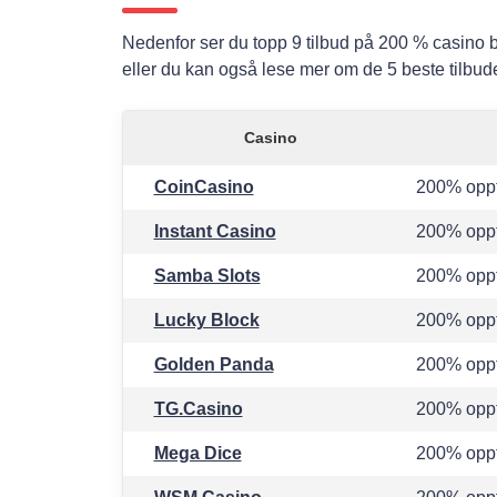
Nedenfor ser du topp 9 tilbud på 200 % casino b
eller du kan også lese mer om de 5 beste tilbud
Casino
CoinCasino
200% oppt
Instant Casino
200% oppt
Samba Slots
200% oppt
Lucky Block
200% oppti
Golden Panda
200% oppti
TG.Casino
200% oppt
Mega Dice
200% oppti