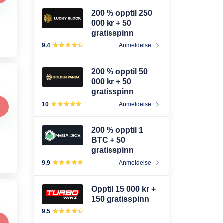
200 % opptil 250
000 kr + 50
gratisspinn
9.4
Anmeldelse
200 % opptil 50
000 kr + 50
gratisspinn
10
Anmeldelse
200 % opptil 1
BTC + 50
gratisspinn
9.9
Anmeldelse
Opptil 15 000 kr +
150 gratisspinn
9.5