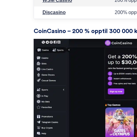
WSM Casino
200% oppt
Discasino
200% opp
CoinCasino – 200 % opptil 300 000 