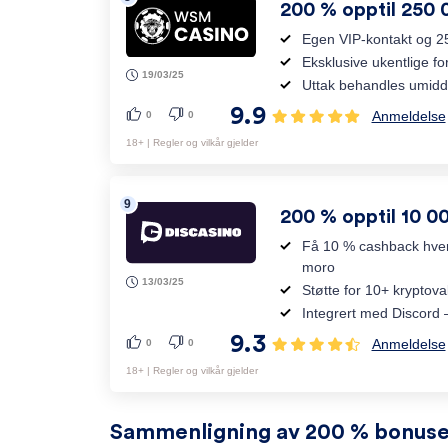
200 % opptil 250 0
Egen VIP-kontakt og 2
Eksklusive ukentlige fo
19/03/25
Uttak behandles umidd
9.9
Anmeldelse
0
0
18+ | Regler og vilkår gjelder
200 % opptil 10 
Få 10 % cashback hver 
moro
13/03/25
Støtte for 10+ kryptova
Integrert med Discord – s
9.3
Anmeldelse
0
0
18+ | Regler og vilkår gjelder
Sammenligning av 200 % bonuse