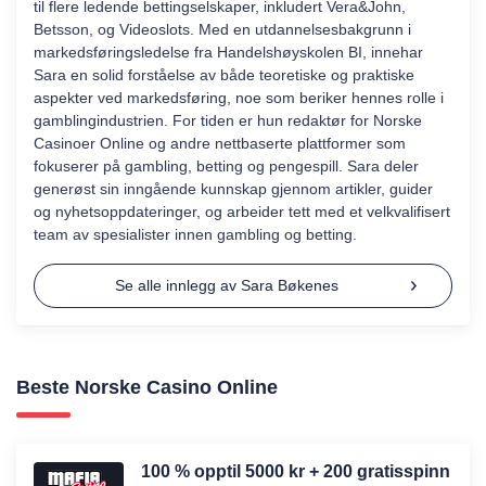
til flere ledende bettingselskaper, inkludert Vera&John,
Betsson, og Videoslots. Med en utdannelsesbakgrunn i
markedsføringsledelse fra Handelshøyskolen BI, innehar
Sara en solid forståelse av både teoretiske og praktiske
aspekter ved markedsføring, noe som beriker hennes rolle i
gamblingindustrien. For tiden er hun redaktør for Norske
Casinoer Online og andre nettbaserte plattformer som
fokuserer på gambling, betting og pengespill. Sara deler
generøst sin inngående kunnskap gjennom artikler, guider
og nyhetsoppdateringer, og arbeider tett med et velkvalifisert
team av spesialister innen gambling og betting.
Se alle innlegg av Sara Bøkenes
Beste Norske Casino Online
100 % opptil 5000 kr + 200 gratisspinn