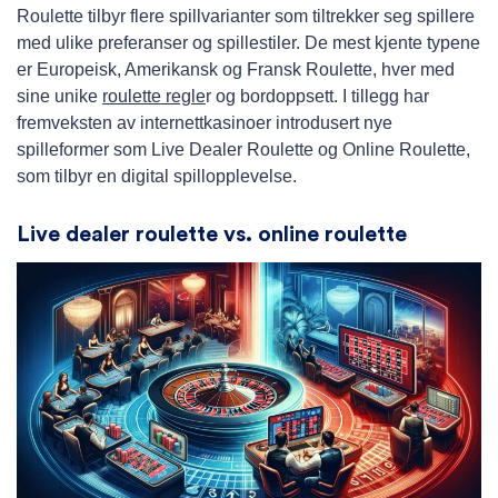
Roulette tilbyr flere spillvarianter som tiltrekker seg spillere
med ulike preferanser og spillestiler. De mest kjente typene
er Europeisk, Amerikansk og Fransk Roulette, hver med
sine unike
roulette regle
r og bordoppsett. I tillegg har
fremveksten av internettkasinoer introdusert nye
spilleformer som Live Dealer Roulette og Online Roulette,
som tilbyr en digital spillopplevelse.
Live dealer roulette vs. online roulette