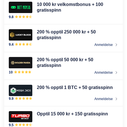
10 000 kr velkomstbonus + 100
gratisspinn
9.8
200 % opptil 250 000 kr + 50
gratisspinn
9.4
Anmeldelse
200 % opptil 50 000 kr + 50
gratisspinn
10
Anmeldelse
200 % opptil 1 BTC + 50 gratisspinn
9.9
Anmeldelse
Opptil 15 000 kr + 150 gratisspinn
9.5