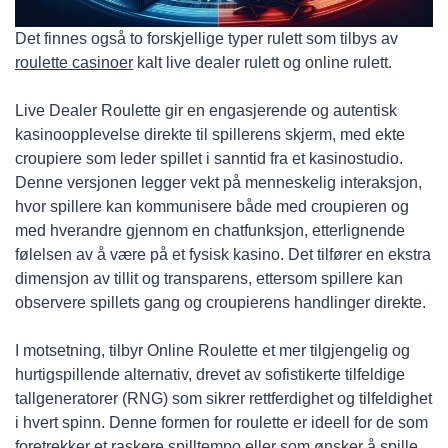
Det finnes også to forskjellige typer rulett som tilbys av
roulette casinoer
kalt live dealer rulett og online rulett.
Live Dealer Roulette gir en engasjerende og autentisk
kasinoopplevelse direkte til spillerens skjerm, med ekte
croupiere som leder spillet i sanntid fra et kasinostudio.
Denne versjonen legger vekt på menneskelig interaksjon,
hvor spillere kan kommunisere både med croupieren og
med hverandre gjennom en chatfunksjon, etterlignende
følelsen av å være på et fysisk kasino. Det tilfører en ekstra
dimensjon av tillit og transparens, ettersom spillere kan
observere spillets gang og croupierens handlinger direkte.
I motsetning, tilbyr Online Roulette et mer tilgjengelig og
hurtigspillende alternativ, drevet av sofistikerte tilfeldige
tallgeneratorer (RNG) som sikrer rettferdighet og tilfeldighet
i hvert spinn. Denne formen for roulette er ideell for de som
foretrekker et raskere spilltempo eller som ønsker å spille