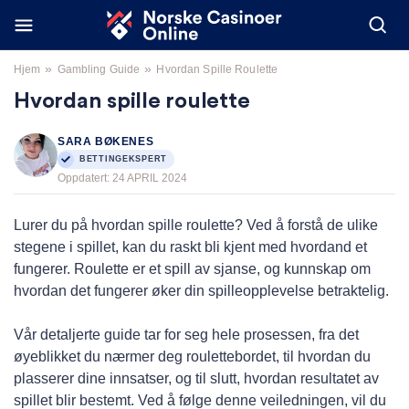
»
»
Hjem
Gambling Guide
Hvordan Spille Roulette
Hvordan spille roulette
SARA BØKENES
BETTINGEKSPERT
Oppdatert:
24 APRIL 2024
Lurer du på hvordan spille roulette? Ved å forstå de ulike
stegene i spillet, kan du raskt bli kjent med hvordand et
fungerer. Roulette er et spill av sjanse, og kunnskap om
hvordan det fungerer øker din spilleopplevelse betraktelig.
Vår detaljerte guide tar for seg hele prosessen, fra det
øyeblikket du nærmer deg roulettebordet, til hvordan du
plasserer dine innsatser, og til slutt, hvordan resultatet av
spillet blir bestemt. Ved å følge denne veiledningen, vil du