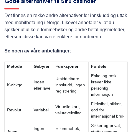
Gode alternativer til Siru casinoer
Det finnes en rekke andre alternativer for innskudd og uttak
med
mobilbetaling i Norge
. Likevel anbefaler vi at du
sjekker ut ulike e-lommebøker og andre betalingsmetoder,
ettersom disse kan være enklere for nordmenn.
Se noen av våre anbefalinger:
Metode
Gebyrer
Funksjoner
Fordeler
Enkel og rask,
Umiddelbare
Ingen
krever ikke
Kwickgo
innskudd, ingen
eller lave
personlig
registrering
informasjon
Fleksibel, sikker,
Virtuelle kort,
Revolut
Variabel
god for
valutaveksling
internasjonal bruk
Sikker og privat,
Ingen
E-lommebok,
Jeton
støtter mange