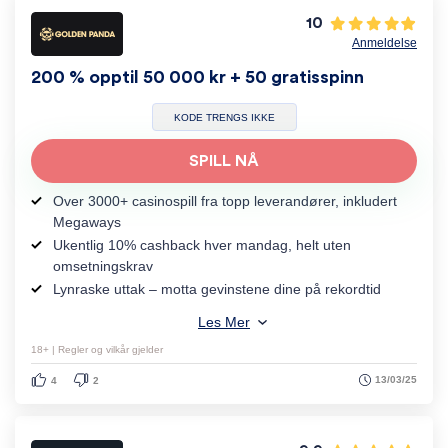
10
Anmeldelse
200 % opptil 50 000 kr + 50 gratisspinn
KODE TRENGS IKKE
SPILL NÅ
Over 3000+ casinospill fra topp leverandører, inkludert
Megaways
Ukentlig 10% cashback hver mandag, helt uten
omsetningskrav
Lynraske uttak – motta gevinstene dine på rekordtid
Les Mer
18+ | Regler og vilkår gjelder
13/03/25
4
2