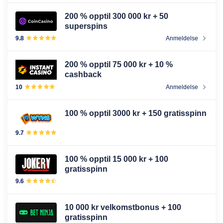
200 % opptil 300 000 kr + 50
superspins
9.8
Anmeldelse
200 % opptil 75 000 kr + 10 %
cashback
10
Anmeldelse
100 % opptil 3000 kr + 150 gratisspinn
9.7
100 % opptil 15 000 kr + 100
gratisspinn
9.6
10 000 kr velkomstbonus + 100
gratisspinn