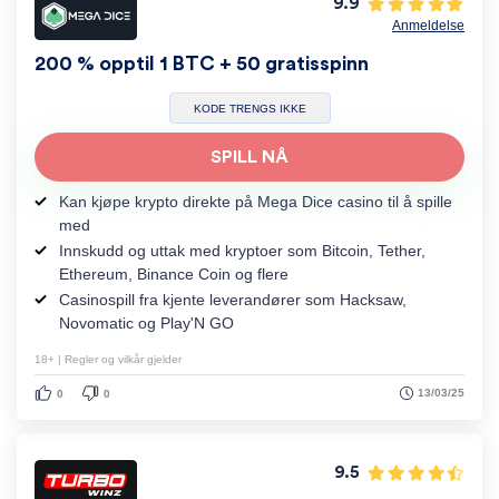
9.9
Anmeldelse
200 % opptil 1 BTC + 50 gratisspinn
KODE TRENGS IKKE
SPILL NÅ
Kan kjøpe krypto direkte på Mega Dice casino til å spille
med
Innskudd og uttak med kryptoer som Bitcoin, Tether,
Ethereum, Binance Coin og flere
Casinospill fra kjente leverandører som Hacksaw,
Novomatic og Play'N GO
18+ | Regler og vilkår gjelder
13/03/25
0
0
9.5