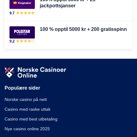
jackpottsjanser
9.7
100 % opptil 5000 kr + 200 gratisspinn
9.2
Populære sider
Norske casino på nett
Casino med raske uttak
Casino med best utbetaling
Nye casino online 2025