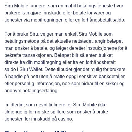
Siru Mobile fungerer som en mobil betalingstjeneste hvor
brukere kan gjøre innskudd eller betale for varer og
tjenester via mobilregningen eller en forhåndsbetalt saldo.
For å bruke Siru, velger man enkelt Siru Mobile som
betalingsmetode på det aktuelle nettstedet, angir beløpet
man ønsker å betale, og følger deretter instruksjonene for å
bekrefte transaksjonen. Beløpet blir så enten trukket
direkte fra din mobilregning eller fra en forhåndsbetalt
saldo i Siru Wallet. Dette tilbudet gjør det mulig for brukere
å handle på nett uten å måtte oppgi sensitive bankdetaljer
eller personlig informasjon, noe som bidrar til en sikker og
anonym betalingserfaring.
Imidlertid, som nevnt tidligere, er Siru Mobile ikke
tilgjengelig for norske spillere som ønsker å bruke
tjenesten for innskudd på casino.