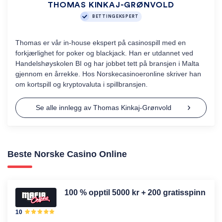
THOMAS KINKAJ-GRØNVOLD
BETTINGEKSPERT
Thomas er vår in-house ekspert på casinospill med en
forkjærlighet for poker og blackjack. Han er utdannet ved
Handelshøyskolen BI og har jobbet tett på bransjen i Malta
gjennom en årrekke. Hos Norskecasinoeronline skriver han
om kortspill og kryptovaluta i spillbransjen.
Se alle innlegg av Thomas Kinkaj-Grønvold
Beste Norske Casino Online
100 % opptil 5000 kr + 200 gratisspinn
10