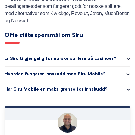
betalingsmetoder som fungerer godt for norske spillere,
med alternativer som Kwickgo, Revolut, Jeton, MuchBetter,
og Neosurf.
Ofte stilte spørsmål om Siru
Er Siru tilgjengelig for norske spillere på casinoer?
Hvordan fungerer innskudd med Siru Mobile?
Har Siru Mobile en maks-grense for innskudd?