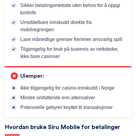
Sikker betalingsmetode uten behov for å oppgi
kortinfo
Umiddelbare innskudd direkte fra
mobilregningen
Lave månedlige grenser fremmer ansvarlig spill
Tilgjengelig for bruk på tusenvis av nettsteder,
ikke bare casinoer
Ulemper:
Ikke tilgjengelig for casino-innskudd i Norge
Mindre omfattende enn alternativer
Potensielle gebyrer knyttet til transaksjoner
Hvordan bruke Siru Mobile for betalinger