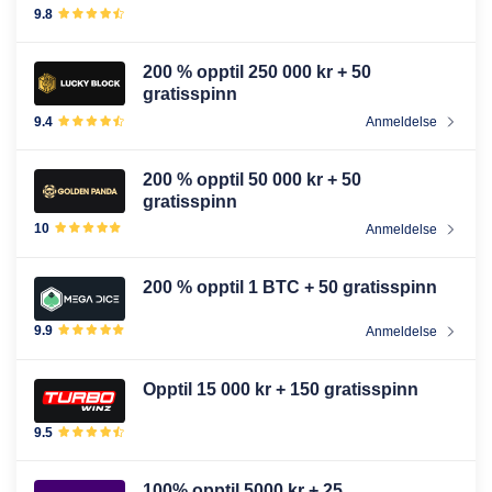
9.8
200 % opptil 250 000 kr + 50
gratisspinn
9.4
Anmeldelse
200 % opptil 50 000 kr + 50
gratisspinn
10
Anmeldelse
200 % opptil 1 BTC + 50 gratisspinn
9.9
Anmeldelse
Opptil 15 000 kr + 150 gratisspinn
9.5
100% opptil 5000 kr + 25